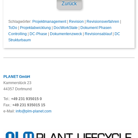
Zurück
Schlagwörter:
Projektmanagement
|
Revision
|
Revisionsverfahren
|
ToDo
|
Projektabwicklung
|
DocWorkState
|
Dokument Phasen
Controlling
|
DC-Phase
|
Dokumentenzweck
|
Revisionsablauf
|
DC
Strukturbaum
PLANET GmbH
Kammerstück 23
44357 Dortmund
Tel.:
+49 231 935015 0
Fax.:
+49 231 935015 15
e-Mail:
info@plm-planet.com