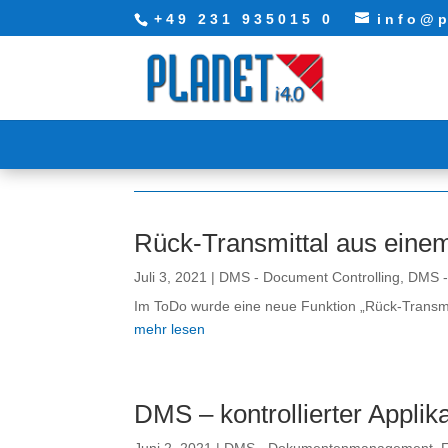
+49 231 935015 0
info@p
Rück-Transmittal aus eine
Juli 3, 2021
|
DMS - Document Controlling
,
DMS 
Im ToDo wurde eine neue Funktion „Rück-Transmit
mehr lesen
DMS – kontrollierter Applika