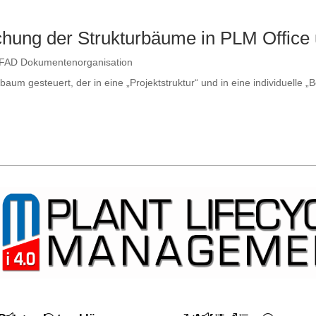
ichung der Strukturbäume in PLM Offi
FAD Dokumentenorganisation
 gesteuert, der in eine „Projektstruktur“ und in eine individuelle „Ben